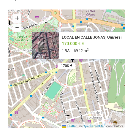
LOCAL EN CALLE JONAS, Universi
170.000 €
€
2
1 BA
69.12 m
170K €
Leaflet
|
©
OpenStreetMap
contributors