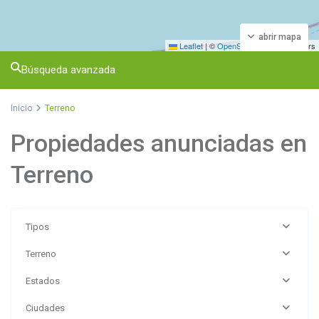
abrir mapa
Leaflet
|
©
OpenStreetMap
contributors
Búsqueda avanzada
Inicio
Terreno
Propiedades anunciadas en
Terreno
Tipos
Terreno
Estados
Ciudades