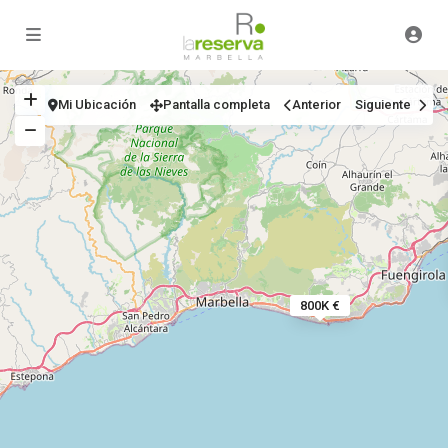
Mi Ubicación
Pantalla completa
Anterior
Siguiente
800K €