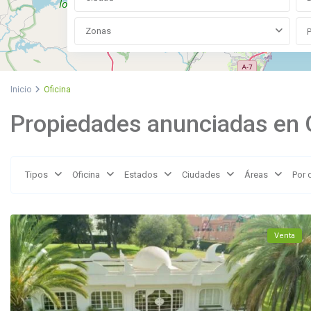
Zonas
Inicio
Oficina
Propiedades anunciadas en 
La
Reserva
de
Tipos
Oficina
Estados
Ciudades
Áreas
Por 
Marbella
,
Marbella
Venta