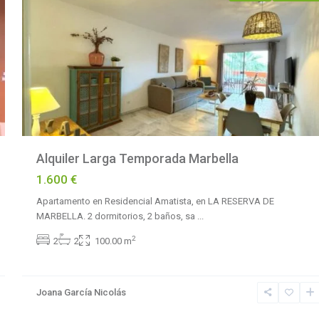
Alquiler Larga Temporada Marbella
1.600 €
Apartamento en Residencial Amatista, en LA RESERVA DE
MARBELLA. 2 dormitorios, 2 baños, sa
...
2
2
2
100.00 m
La
Reserva
de
Joana García Nicolás
Marbella
,
9
Marbella