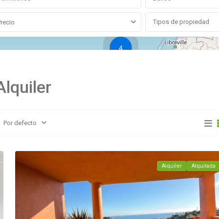
Tipos de propiedad
Precio
4
lquiler
Por defecto
8
Marbella
Alquiler
Alquilada