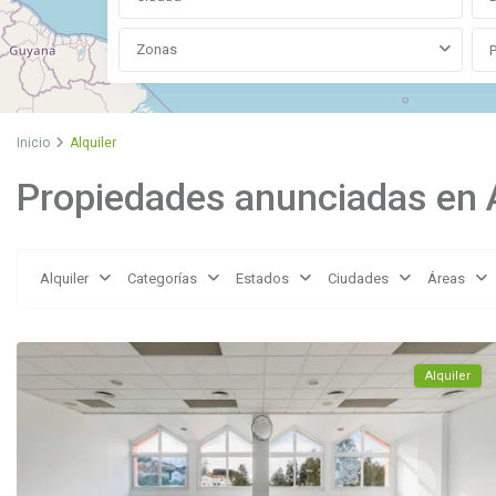
Zonas
Inicio
Alquiler
Propiedades anunciadas en A
La
Reserva
de
Alquiler
Categorías
Estados
Ciudades
Áreas
Marbella
,
Marbella
Alquiler