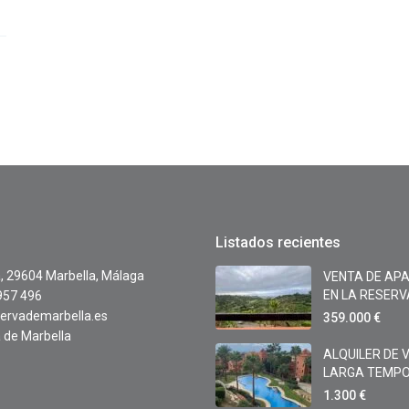
Listados recientes
a, 29604 Marbella, Málaga
VENTA DE AP
EN LA RESERVA 
957 496
ervademarbella.es
359.000 €
 de Marbella
ALQUILER DE 
LARGA TEMPOR
1.300 €