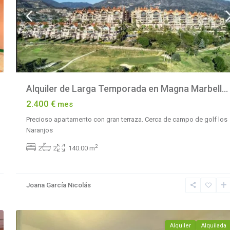
Alquiler de Larga Temporada en Magna Marbell...
2.400 €
mes
Precioso apartamento con gran terraza. Cerca de campo de golf los
Naranjos
2
2
2
140.00 m
Joana García Nicolás
10
Marbella
Alquiler
Alquilada