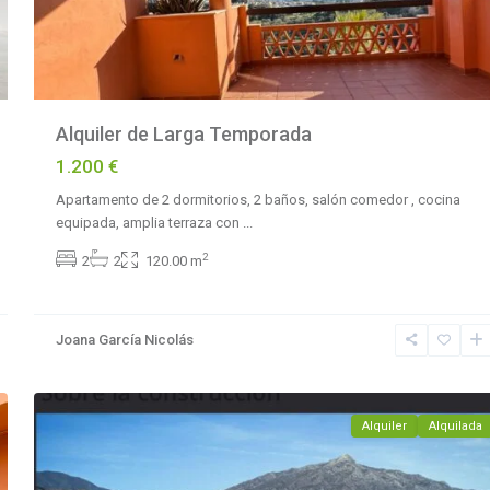
Alquiler de Larga Temporada
1.200 €
Apartamento de 2 dormitorios, 2 baños, salón comedor , cocina
equipada, amplia terraza con
...
2
2
2
120.00 m
Joana García Nicolás
12
Marbella
Alquiler
Alquilada