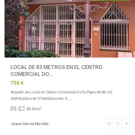
LOCAL DE 83 METROS EN EL CENTRO
COMERCIAL DO...
750 €
Alquiler de Local en Centro Comercial Doña Pepa de 83 m2
distribuidos en 3 habitaciones. S
...
La
2
3
83.00 m
Reserva
de
Joana García Nicolás
Marbella
,
Marbella