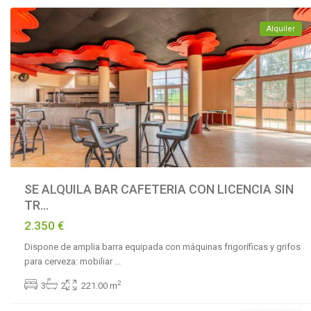
Alquiler
SE ALQUILA BAR CAFETERIA CON LICENCIA SIN
TR...
2.350 €
Dispone de amplia barra equipada con máquinas frigoríficas y grifos
para cerveza: mobiliar
...
La
2
3
2
221.00 m
Reserva
de