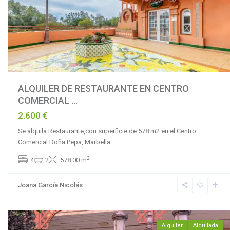
ALQUILER DE RESTAURANTE EN CENTRO
COMERCIAL ...
2.600 €
Se alquila Restaurante,con superficie de 578 m2 en el Centro
Comercial Doña Pepa, Marbella
...
La
2
4
2
578.00 m
Reserva
de
Joana García Nicolás
Marbella
,
Marbella
Alquiler
Alquilada