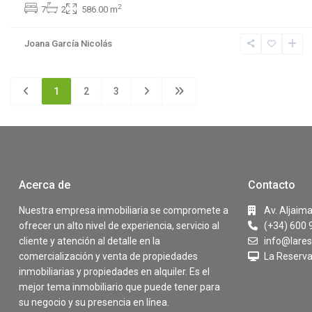
2
7
2
586.00 m
Joana García Nicolás
1
2
3
Acerca de
Contacto
Nuestra empresa inmobiliaria se compromete a
Av. Aljaim
ofrecer un alto nivel de experiencia, servicio al
(+34) 600 
cliente y atención al detalle en la
info@lares
comercialización y venta de propiedades
La Reserva
inmobiliarias y propiedades en alquiler. Es el
mejor tema inmobiliario que puede tener para
su negocio y su presencia en línea.