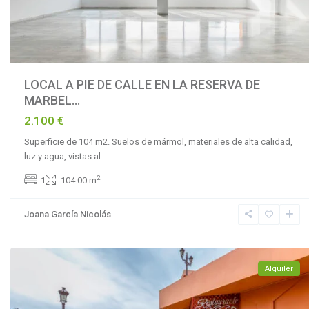
LOCAL A PIE DE CALLE EN LA RESERVA DE
MARBEL...
2.100 €
Superficie de 104 m2. Suelos de mármol, materiales de alta calidad,
luz y agua, vistas al
...
La
2
1
104.00 m
Reserva
de
Joana García Nicolás
Marbella
,
Marbella
Alquiler