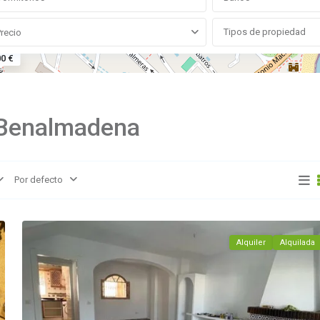
75K €
Tipos de propiedad
Precio
0 €
 Benalmadena
Benalmádena
Por defecto
Costa
,
5
Benalmadena
Alquiler
Alquilada