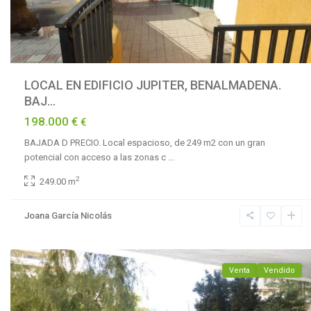
LOCAL EN EDIFICIO JUPITER, BENALMADENA.
BAJ...
198.000 €
€
BAJADA D PRECIO. Local espacioso, de 249 m2 con un gran
potencial con acceso a las zonas c
...
2
249.00 m
Benalmádena
Joana García Nicolás
Costa
,
Benalmadena
Venta
Vendido