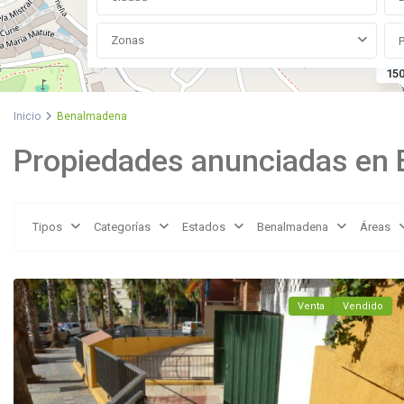
Zonas
150
Inicio
Benalmadena
Propiedades anunciadas en
Benalmádena
Tipos
Categorías
Estados
Benalmadena
Áreas
Costa
,
Benalmadena
Venta
Vendido