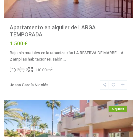
Apartamento en alquiler de LARGA
TEMPORADA
1.500 €
Bajo sin muebles en la urbanización LA RESERVA DE MARBELLA.
2 amplias habitaciones, salón
...
La
2
2
2
110.00 m
Reserva
de
Joana García Nicolás
Marbella
,
Marbella
Alquiler