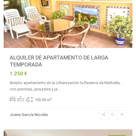
ALQUILER DE APARTAMENTO DE LARGA
TEMPORADA
1.250 €
Amplio apartamento en la Urbanización la Reserva de Marbella,
con piscinas, jacuzzies y ja
...
La
2
2
2
100.00 m
Reserva
de
Joana García Nicolás
Marbella
,
Marbella