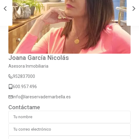
Joana García Nicolás
Asesora Inmobiliaria
952837000
600.957.496
info@lareservademarbella.es
Contáctame