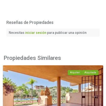
Reseñas de Propiedades
Necesitas
iniciar sesión
para publicar una opinión
La
Reserva
de
Marbella
,
Propiedades Similares
Marbella
Alquiler
Alquilada