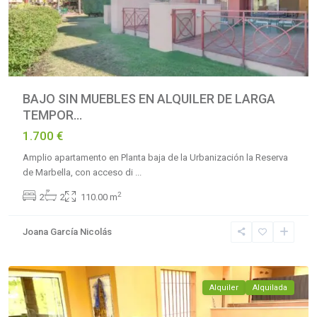
BAJO SIN MUEBLES EN ALQUILER DE LARGA
TEMPOR...
1.700 €
Amplio apartamento en Planta baja de la Urbanización la Reserva
de Marbella, con acceso di
...
La
2
2
2
110.00 m
Reserva
de
Joana García Nicolás
Marbella
,
Marbella
Alquiler
Alquilada