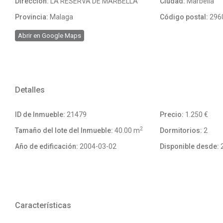
Dirección:
LA RESERVA DE MARBELLA
Ciudad:
Marbella
Provincia:
Malaga
Código postal:
296
Abrir en Google Maps
Detalles
ID de Inmueble:
21479
Precio:
1.250 €
2
Tamaño del lote del Inmueble:
40.00 m
Dormitorios:
2
Año de edificación:
2004-03-02
Disponible desde:
2
Características