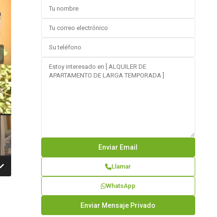
revious
Llamar
WhatsApp