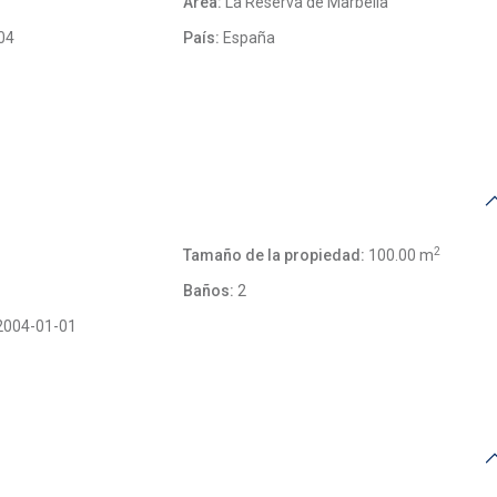
Área:
La Reserva de Marbella
04
País:
España
2
Tamaño de la propiedad:
100.00 m
Baños:
2
004-01-01