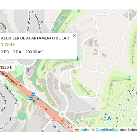
ALQUILER DE APARTAMENTO DE LAR
1.250 €
2
2 BD
2 BA
100.00 m
1250 €
Leaflet
|
©
OpenStreetMap
contributor