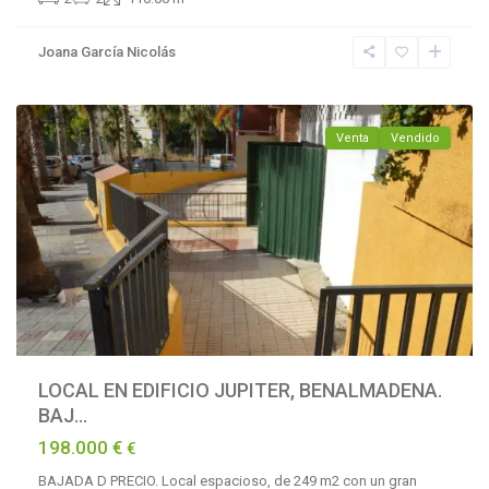
Benalmádena
Joana García Nicolás
Costa
,
Benalmadena
Venta
Vendido
LOCAL EN EDIFICIO JUPITER, BENALMADENA.
BAJ...
198.000 €
€
BAJADA D PRECIO. Local espacioso, de 249 m2 con un gran