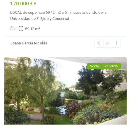
170.000 €
€
LOCAL de superficie 69.12 m2 a 5 minutos andando de la
Universidad de El Ejido y Conservat
...
2
1
69.12 m
Benalmádena
Joana García Nicolás
Costa
,
Benalmadena
Venta
Vendido