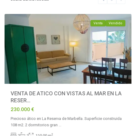
Marbella
,
Marbella
Venta
Vendido
VENTA DE ATICO CON VISTAS AL MAR EN LA
RESER...
230.000 €
Precioso ático en La Reserva de Marbella. Superficie construida
108 m2. 2 dormitorios gran
...
2
2
2
110.00 m