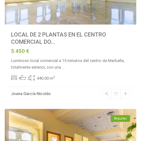
LOCAL DE 2 PLANTAS EN EL CENTRO
COMERCIAL DO...
5.450 €
Luminoso local comercial a 15 minutos del centro de Marbella,
totalmente exterior, con una
...
La
2
4
2
440.00 m
Reserva
de
Joana García Nicolás
Marbella
,
Marbella
Alquiler