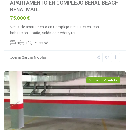
APARTAMENTO EN COMPLEJO BENAL BEACH
BENALMAD...
75.000 €
Venta de apartamento en Complejo Benal Beach, con 1
habitación 1 baño, salón comedor y ter
...
La
2
1
1
71.00 m
Reserva
de
Joana García Nicolás
Marbella
,
Marbella
Venta
Vendido