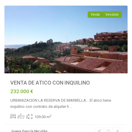
Venta
Vendido
VENTA DE ATICO CON INQUILINO
232.000 €
URBANIZACION LA RESERVA DE MARBELLA... El atico tiene
inquilino con contrato de alquiler h
...
La
2
2
2
109.00 m
Reserva
de
Joana García Nicolás