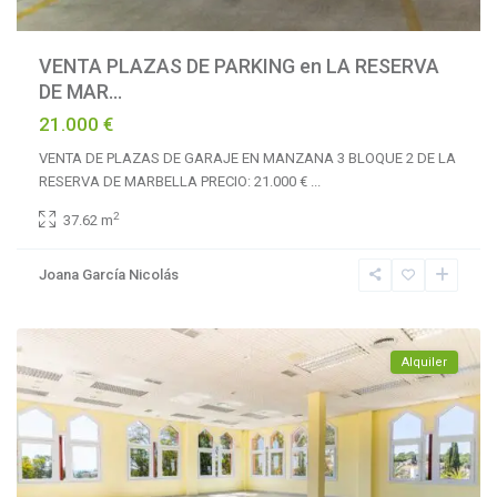
VENTA PLAZAS DE PARKING en LA RESERVA
DE MAR...
21.000 €
VENTA DE PLAZAS DE GARAJE EN MANZANA 3 BLOQUE 2 DE LA
RESERVA DE MARBELLA PRECIO: 21.000 €
...
La
2
37.62 m
Reserva
de
Joana García Nicolás
Marbella
,
Marbella
Alquiler