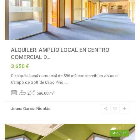
ALQUILER: AMPLIO LOCAL EN CENTRO
COMERCIAL D...
3.650 €
Se alquila local comercial de 586 m2 con increíbles vistas al
Campo de Golf de Cabo Pino.
...
La
2
7
2
586.00 m
Reserva
de
Joana García Nicolás
Marbella
,
Marbella
Alquiler